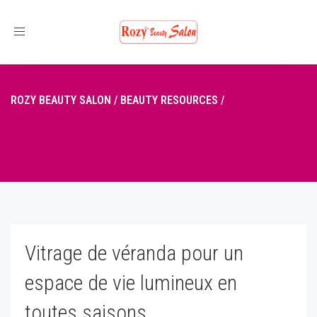
Toggle
navigation
ROZY BEAUTY SALON
/
BEAUTY RESOURCES
/
VITRAGE DE
VÉRANDA POUR UN ESPACE DE VIE LUMINEUX EN TOUTES
SAISONS
Vitrage de véranda pour un
espace de vie lumineux en
toutes saisons