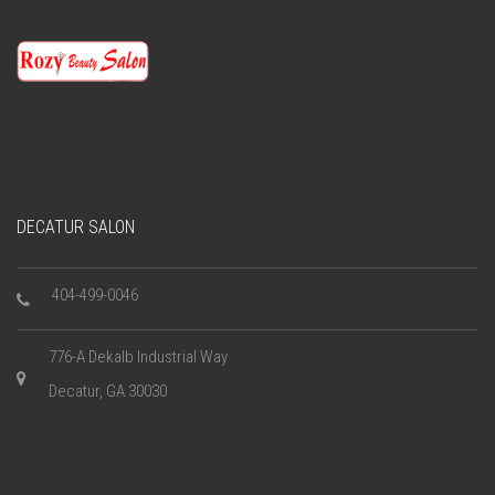
DECATUR SALON
404-499-0046
776-A Dekalb Industrial Way
Decatur, GA 30030