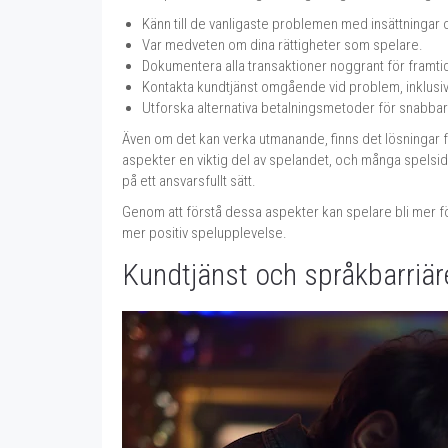
Känn till de vanligaste problemen med insättningar 
Var medveten om dina rättigheter som spelare.
Dokumentera alla transaktioner noggrant för framti
Kontakta kundtjänst omgående vid problem, inklusi
Utforska alternativa betalningsmetoder för snabbar
Även om det kan verka utmanande, finns det lösningar f
aspekter en viktig del av spelandet, och många spelsido
på ett ansvarsfullt sätt.
Genom att förstå dessa aspekter kan spelare bli mer f
mer positiv spelupplevelse.
Kundtjänst och språkbarriär