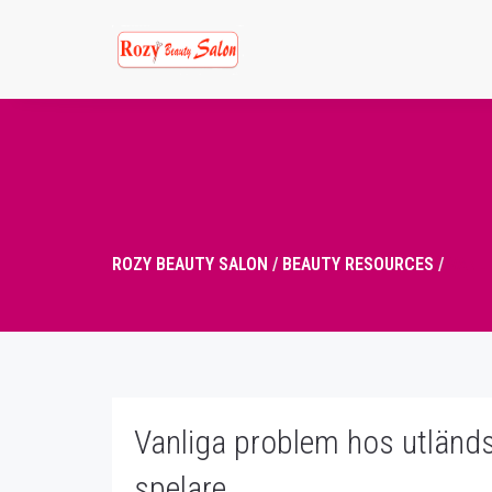
ROZY BEAUTY SALON
/
BEAUTY RESOURCES
/
VANL
Vanliga problem hos utländs
spelare