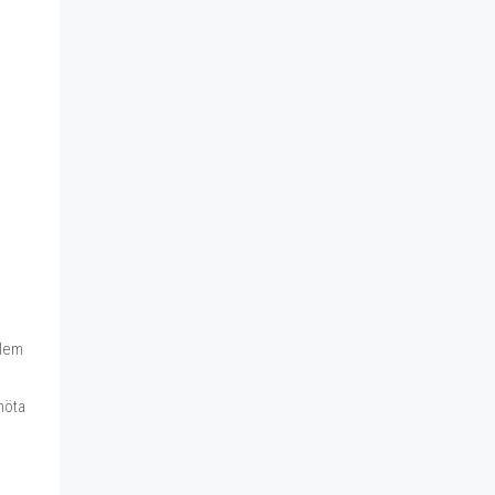
blem
möta