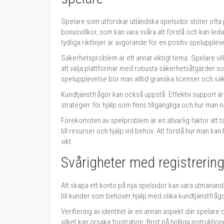
Spelare som utforskar utländska spelsidor stöter ofta p
bonusvillkor, som kan vara svåra att förstå och kan led
tydliga riktlinjer är avgörande för en positiv spelupplev
Säkerhetsproblem är ett annat viktigt tema. Spelare vill
att välja plattformar med robusta säkerhetsåtgärder so
spelupplevelse bör man alltid granska licenser och sä
Kundtjänstfrågor kan också uppstå. Effektiv support är 
strategier för hjälp som finns tillgängliga och hur man 
Förekomsten av spelproblem är en allvarlig faktor att ta
till resurser och hjälp vid behov. Att förstå hur man ka
vikt.
Svårigheter med registrering
Att skapa ett konto på nya spelsidor kan vara utmanand
till kunder som behöver hjälp med olika kundtjänstfrågo
Verifiering av identitet är en annan aspekt där spelare 
vilket kan orsaka frustration. Brist på tydliga instrukti