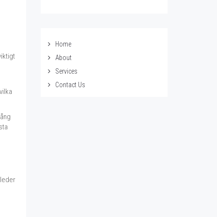
Home
iktigt
About
Services
Contact Us
vilka
gång
sta
 leder