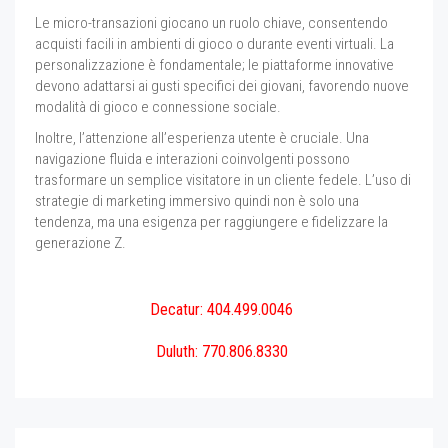
Le micro-transazioni giocano un ruolo chiave, consentendo
acquisti facili in ambienti di gioco o durante eventi virtuali. La
personalizzazione è fondamentale; le piattaforme innovative
devono adattarsi ai gusti specifici dei giovani, favorendo nuove
modalità di gioco e connessione sociale.
Inoltre, l’attenzione all’esperienza utente è cruciale. Una
navigazione fluida e interazioni coinvolgenti possono
trasformare un semplice visitatore in un cliente fedele. L’uso di
strategie di marketing immersivo quindi non è solo una
tendenza, ma una esigenza per raggiungere e fidelizzare la
generazione Z.
Decatur: 404.499.0046
Duluth: 770.806.8330