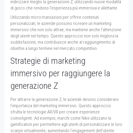
indirizzare meglio la generazione Z, utilizzando nuove modalità
di gioco che rendono l’esperienza più immersiva e allettante.
Utilizzando micro-transazioni per offrire contenuti
personalizzati, le aziende possono ricreare un marketing
immersivo che non solo attrae, ma mantiene anche l’attenzione
degli utenti nel tempo. Questo approccio non solo migliora la
soddisfazione, ma contribuisce anche al raggiungimento di
obiettivi a lungo termine nel mercato competitivo.
Strategie di marketing
immersivo per raggiungere la
generazione Z
Per attrarre la generazione Z, le aziende devono considerare
l’importanza del marketing immersivo. Questo approccio
sfrutta le tecnologie AR/VR per creare esperienze
coinvolgenti. Ad esempio, marchi come Nike utilizzano la
gamification per permettere agli utenti di personalizzare le loro
scarpe virtualmente, aumentando l’engagement dell’utente.