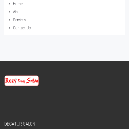
Home
About
Services
Contact Us
DECATUR SALON