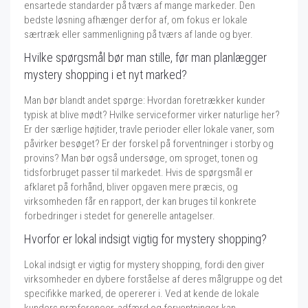
ensartede standarder på tværs af mange markeder. Den
bedste løsning afhænger derfor af, om fokus er lokale
særtræk eller sammenligning på tværs af lande og byer.
Hvilke spørgsmål bør man stille, før man planlægger
mystery shopping i et nyt marked?
Man bør blandt andet spørge: Hvordan foretrækker kunder
typisk at blive mødt? Hvilke serviceformer virker naturlige her?
Er der særlige højtider, travle perioder eller lokale vaner, som
påvirker besøget? Er der forskel på forventninger i storby og
provins? Man bør også undersøge, om sproget, tonen og
tidsforbruget passer til markedet. Hvis de spørgsmål er
afklaret på forhånd, bliver opgaven mere præcis, og
virksomheden får en rapport, der kan bruges til konkrete
forbedringer i stedet for generelle antagelser.
Hvorfor er lokal indsigt vigtig for mystery shopping?
Lokal indsigt er vigtig for mystery shopping, fordi den giver
virksomheder en dybere forståelse af deres målgruppe og det
specifikke marked, de opererer i. Ved at kende de lokale