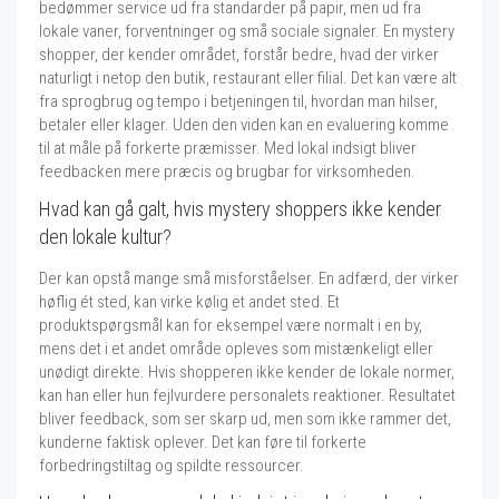
bedømmer service ud fra standarder på papir, men ud fra
lokale vaner, forventninger og små sociale signaler. En mystery
shopper, der kender området, forstår bedre, hvad der virker
naturligt i netop den butik, restaurant eller filial. Det kan være alt
fra sprogbrug og tempo i betjeningen til, hvordan man hilser,
betaler eller klager. Uden den viden kan en evaluering komme
til at måle på forkerte præmisser. Med lokal indsigt bliver
feedbacken mere præcis og brugbar for virksomheden.
Hvad kan gå galt, hvis mystery shoppers ikke kender
den lokale kultur?
Der kan opstå mange små misforståelser. En adfærd, der virker
høflig ét sted, kan virke kølig et andet sted. Et
produktspørgsmål kan for eksempel være normalt i en by,
mens det i et andet område opleves som mistænkeligt eller
unødigt direkte. Hvis shopperen ikke kender de lokale normer,
kan han eller hun fejlvurdere personalets reaktioner. Resultatet
bliver feedback, som ser skarp ud, men som ikke rammer det,
kunderne faktisk oplever. Det kan føre til forkerte
forbedringstiltag og spildte ressourcer.