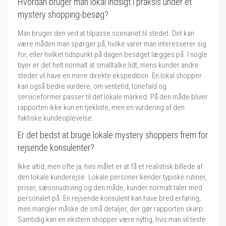
Hvordan bruger man lokal indsigt i praksis under et
mystery shopping-besøg?
Man bruger den ved at tilpasse scenariet til stedet. Det kan
være måden man spørger på, hvilke varer man interesserer sig
for, eller hvilket tidspunkt på dagen besøget lægges på. I nogle
byer er det helt normalt at smalltalke lidt, mens kunder andre
steder vil have en mere direkte ekspedition. En lokal shopper
kan også bedre vurdere, om ventetid, tonefald og
serviceformer passer til det lokale marked. På den måde bliver
rapporten ikke kun en tjekliste, men en vurdering af den
faktiske kundeoplevelse.
Er det bedst at bruge lokale mystery shoppers frem for
rejsende konsulenter?
Ikke altid, men ofte ja, hvis målet er at få et realistisk billede af
den lokale kunderejse. Lokale personer kender typiske rutiner,
priser, sæsonudsving og den måde, kunder normalt taler med
personalet på. En rejsende konsulent kan have bred erfaring,
men mangler måske de små detaljer, der gør rapporten skarp.
Samtidig kan en ekstern shopper være nyttig, hvis man vil teste