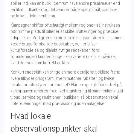
spiller ind, kan en butik i centrum have andre prisniveauer end
en filial i udkanten, og det ændrer både spørgsmål, scenarier
og krav til dokumentation.
Kampagner skifter ofte hurtigt mellem regioner, så instruksen
bør rumme plads til billeder af skilte, kvitteringer og præcise
tidspunkter. Ved grænsen mellem to salgsområder kan samme
kæde bruge forskellige budskaber, og her bliver
kulturforståelse og dialekt nyttige redskaber, fordi
formuleringer i kundedialogen kan variere nok til at påvirke,
hvad der ses som korrekt adfærd.
Konkurrenceskift kan tvinge en mere detaljeret tjekliste frem:
hvem tilbyder prisgaranti, hvem matcher rabatter, og hvilke
lokale forhold styrer sortimentet? Når en ny aktør åbner tæt på,
kan opgaven ændres fra enkel registrering til sammenligning af
tilbud, service og reaktioner i butikken, så observatøren skal
notere ændringer med præcision og uden antagelser.
Hvad lokale
observationspunkter skal