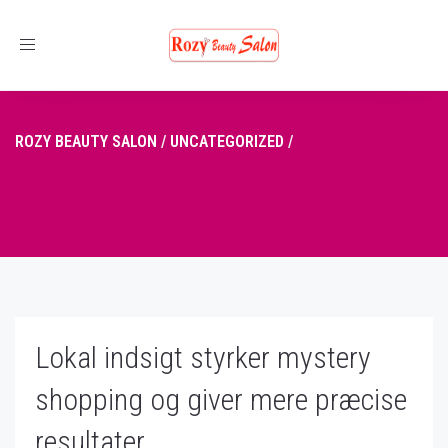
Toggle
navigation
ROZY BEAUTY SALON
/
UNCATEGORIZED
/
LOKAL INDSIGT
STYRKER MYSTERY SHOPPING OG GIVER MERE PRÆCISE
RESULTATER
Lokal indsigt styrker mystery
shopping og giver mere præcise
resultater