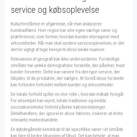
service og købsoplevelse
Kulturforståelse er afgørende, når man analyserer
kundeadfærd. Hver region har sine egne særlige vaner og
præferencer, som former, hvordan kunder interagerer med
virksomheder. Når man skal vurdere serviceoplevelsen, er det
derfor vigtigt at tage hensyn til disse lokale nuancer.
Relevansen af geografi kan ikke undervurderes. Forskellige
områder har unikke demografiske forskelle, der påvirker, hvad
kunder forventer. Dette kan variere fra den type service, der
tilbydes, til de produkter, der sælges. At forstå disse forskelle
kan forbedre forholdet mellem kunder og virksomheder.
De lokale forhold spiller en stor rolle i, hvordan indkøb foregår.
For eksempel kan vejret, lokale traditioner og endda
socioøkonomiske forhold påvirke købsbeslutninger.
Detailhandlere, der ignorerer disse faktorer, risikerer at miste
relevante markedsandele.
En dybdegående kendskab til de specifikke vaner i ét område
kan føre til bedre tilpasning af tilbud. Det kan betyde, at man