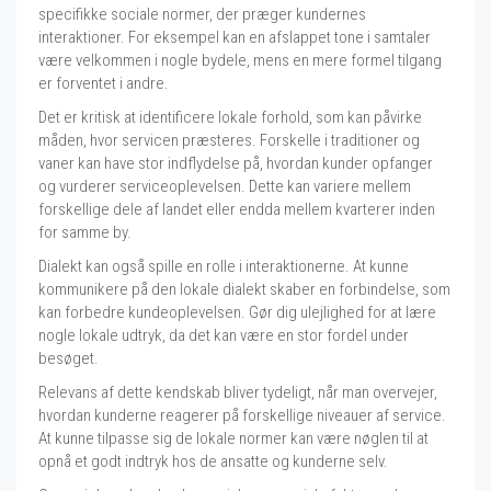
specifikke sociale normer, der præger kundernes
interaktioner. For eksempel kan en afslappet tone i samtaler
være velkommen i nogle bydele, mens en mere formel tilgang
er forventet i andre.
Det er kritisk at identificere lokale forhold, som kan påvirke
måden, hvor servicen præsteres. Forskelle i traditioner og
vaner kan have stor indflydelse på, hvordan kunder opfanger
og vurderer serviceoplevelsen. Dette kan variere mellem
forskellige dele af landet eller endda mellem kvarterer inden
for samme by.
Dialekt kan også spille en rolle i interaktionerne. At kunne
kommunikere på den lokale dialekt skaber en forbindelse, som
kan forbedre kundeoplevelsen. Gør dig ulejlighed for at lære
nogle lokale udtryk, da det kan være en stor fordel under
besøget.
Relevans af dette kendskab bliver tydeligt, når man overvejer,
hvordan kunderne reagerer på forskellige niveauer af service.
At kunne tilpasse sig de lokale normer kan være nøglen til at
opnå et godt indtryk hos de ansatte og kunderne selv.