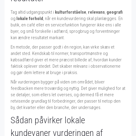
Tag altid udgangspunkt i
kulturforståelse
,
relevans
,
geografi
og
lokale forhold
, når en kundevurdering skal planlægges. En
butik, en café eller en servicefunktion fungerer ikke ens i alle
byer, og små forskelle i adfærd, sprogbrug og forventninger
kan ændre resultatet markant.
En metode, der passer godt i én region, kan virke skæv et
andet sted. Kendskab til normer, transportmønstre og
købsadfærd giver et mere præcist billede af, hvordan kunder
faktisk oplever stedet. Det skaber
relevans
i observationerne
og gør dem lettere at bruge i praksis.
Når vurderingen bygger på viden om området, bliver
feedbacken mere troværdig og nyttig. Det giver mulighed for at
se detaljer, som ellers let overses, og dermed få et mere
retvisende grundlag til forbedringer, der passer til netop den
by, det kvarter eller den branche, der undersøges.
Sådan påvirker lokale
kundevaner vurderingen af