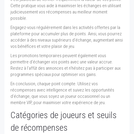
Cette pratique vous aide à maximiser les échanges en utilisant
judicieusement vos récompenses au meilleur moment
possible.
Engagez-vous régulièrement dans les activités offertes par la
plateforme pour accumuler plus de points. Ainsi, vous pourrez
accéder à des niveaux supérieurs d’échange, augmentant ainsi
vos bénéfices et votre plaisir de jeu.
Les promotions temporaires peuvent également vous
permettre d’échanger vos points avec une valeur accrue.
Restez à l’affût des annonces et n’hésitez pas à participer aux
programmes spéciaux pour optimiser vos gains.
En conclusion, chaque point compte. Utilisez vos
récompenses avec intelligence et suivez les opportunités
d’échange, que vous soyez un joueur occasionnel ou un
membre VIP, pour maximiser votre expérience de jeu.
Catégories de joueurs et seuils
de récompenses