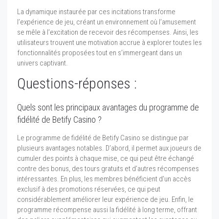
La dynamique instaurée par ces incitations transforme
l’expérience de jeu, créant un environnement où l’amusement
se mêle à l’excitation de recevoir des récompenses. Ainsi, les
utilisateurs trouvent une motivation accrue à explorer toutes les
fonctionnalités proposées tout en s’immergeant dans un
univers captivant.
Questions-réponses :
Quels sont les principaux avantages du programme de
fidélité de Betify Casino ?
Le programme de fidélité de Betify Casino se distingue par
plusieurs avantages notables. D’abord, il permet aux joueurs de
cumuler des points à chaque mise, ce qui peut être échangé
contre des bonus, des tours gratuits et d’autres récompenses
intéressantes. En plus, les membres bénéficient d’un accès
exclusif à des promotions réservées, ce qui peut
considérablement améliorer leur expérience de jeu. Enfin, le
programme récompense aussi la fidélité à long terme, offrant