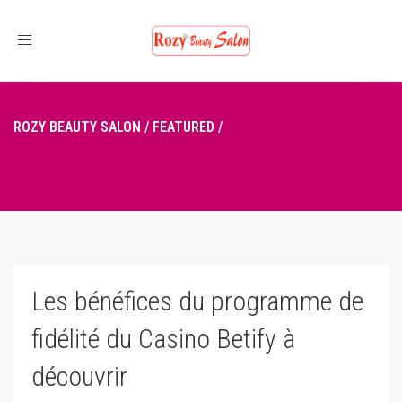
Toggle
navigation
ROZY BEAUTY SALON
/
FEATURED
/
LES BÉNÉFICES DU
PROGRAMME DE FIDÉLITÉ DU CASINO BETIFY À DÉCOUVRIR
Les bénéfices du programme de
fidélité du Casino Betify à
découvrir