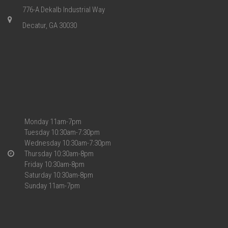
776-A Dekalb Industrial Way
Decatur, GA 30030
Monday 11am-7pm
Tuesday 10:30am-7:30pm
Wednesday 10:30am-7:30pm
Thursday 10:30am-8pm
Friday 10:30am-8pm
Saturday 10:30am-8pm
Sunday 11am-7pm