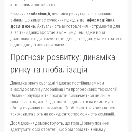
категоріями споживачів.
Завдяки
глобалізації
, динаміка ринку підлягає значним
змінам, що вимагає сучасних підходів до
інформаційних
досліджень
. Актуальність виготовлення інструментів для
аналітики даних зростає з кожним днем, адже вони
дозволяють відстежувати тенденції та адаптувати стратегії
відповідно до нових викликів.
Прогнози розвитку: динаміка
ринку та глобалізація
Динаміка ринку сьогодні підлягає постійним змінам
внаслідок впливу глобалізації та прогресивних технологій.
Онлайн-популярність продуктів визначається не лише
їхньою якістю, але й здатністю відповісти на вимоги до
обслуговування споживачів. Особливості вікових переваг
також впливають на конкурентоспроможність компаній.
Дослідження демонструють, що гравці ринку повинні
адаптувати свої стратегії, щоб відповідати змінам у