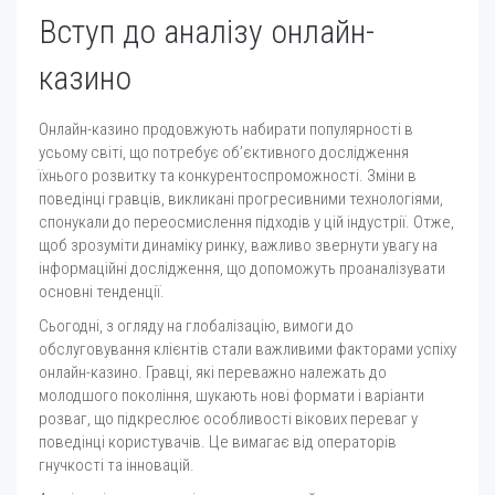
Вступ до аналізу онлайн-
казино
Онлайн-казино продовжують набирати популярності в
усьому світі, що потребує об’єктивного дослідження
їхнього розвитку та конкурентоспроможності. Зміни в
поведінці гравців, викликані прогресивними технологіями,
спонукали до переосмислення підходів у цій індустрії. Отже,
щоб зрозуміти динаміку ринку, важливо звернути увагу на
інформаційні дослідження, що допоможуть проаналізувати
основні тенденції.
Сьогодні, з огляду на глобалізацію, вимоги до
обслуговування клієнтів стали важливими факторами успіху
онлайн-казино. Гравці, які переважно належать до
молодшого покоління, шукають нові формати і варіанти
розваг, що підкреслює особливості вікових переваг у
поведінці користувачів. Це вимагає від операторів
гнучкості та інновацій.