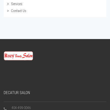
Services
Contact Us
DECATUR SALON
404-499-0046