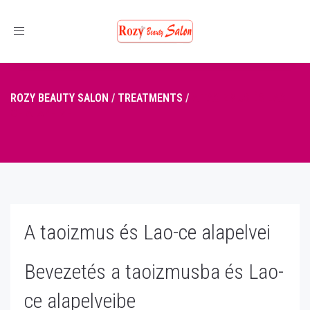
Toggle
navigation
ROZY BEAUTY SALON
/
TREATMENTS
/
A TAOIZMUS ÉS LAO-
CE ALAPELVEI
A taoizmus és Lao-ce alapelvei
Bevezetés a taoizmusba és Lao-
ce alapelveibe