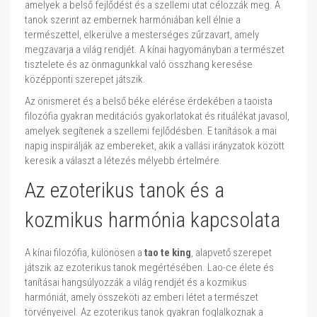
amelyek a belső fejlődést és a szellemi utat célozzák meg. A
tanok szerint az embernek harmóniában kell élnie a
természettel, elkerülve a mesterséges zűrzavart, amely
megzavarja a világ rendjét. A kínai hagyományban a természet
tisztelete és az önmagunkkal való összhang keresése
középponti szerepet játszik.
Az önismeret és a belső béke elérése érdekében a taoista
filozófia gyakran meditációs gyakorlatokat és rituálékat javasol,
amelyek segítenek a szellemi fejlődésben. E tanítások a mai
napig inspirálják az embereket, akik a vallási irányzatok között
keresik a választ a létezés mélyebb értelmére.
Az ezoterikus tanok és a
kozmikus harmónia kapcsolata
A kínai filozófia, különösen a
tao te king
, alapvető szerepet
játszik az ezoterikus tanok megértésében. Lao-ce élete és
tanításai hangsúlyozzák a világ rendjét és a kozmikus
harmóniát, amely összeköti az emberi létet a természet
törvényeivel. Az ezoterikus tanok gyakran foglalkoznak a