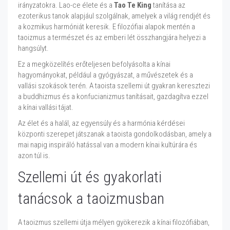
irányzatokra. Lao-ce élete és a
Tao Te King
tanítása az
ezoterikus tanok alapjául szolgálnak, amelyek a világ rendjét és
a kozmikus harmóniát keresik. E filozófiai alapok mentén a
taoizmus a természet és az emberi lét összhangjára helyezi a
hangsúlyt.
Ez a megközelítés erőteljesen befolyásolta a kínai
hagyományokat, például a gyógyászat, a művészetek és a
vallási szokások terén. A taoista szellemi út gyakran keresztezi
a buddhizmus és a konfucianizmus tanításait, gazdagítva ezzel
a kínai vallási tájat.
Az élet és a halál, az egyensúly és a harmónia kérdései
központi szerepet játszanak a taoista gondolkodásban, amely a
mai napig inspiráló hatással van a modern kínai kultúrára és
azon túl is.
Szellemi út és gyakorlati
tanácsok a taoizmusban
A taoizmus szellemi útja mélyen gyökerezik a kínai filozófiában,