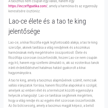
A taoizmus nem csupán egy vallás, hanem egy
https://inczeffypatika.com/
, amely a harmónia és az egyensúly
keresésére ösztönöz.
Lao-ce élete és a tao te king
jelentősége
Lao-ce, a kínai filozófia egyik legfontosabb alakja, a tao te king
szerzője, akinek tanítása a világ rendjének és a kozmikus
harmóniának mély megértésére összpontosít. Élete és
filozófiája szorosan összefonódik, hiszen Lao-ce nem csupán
egy író, hanem egy szellemi útmutató is, aki az ezoterikus tanok
iránti érdeklődésével hatalmas hatást gyakorolt a kínai
hagyományokra.
A tao te king, amely a taoizmus alapművének számít, nemcsak
vallási irányzatok forrása, hanem filozófiai alapokkal is szolgál,
amelyek az emberi élet és a természet közötti egyensúlyra
helyezik a hangsúlyt. Lao-ce tanításai segítenek megérteni,
hogy a világ rendje és az egyéni élet szorosan összefonódik.
Az ősi bölcsesség, amely a taoizmus magját képezi, a belső