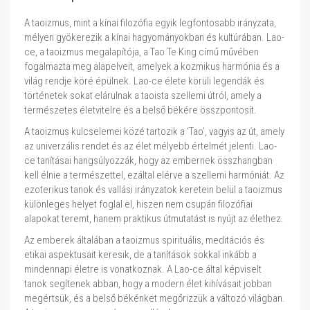
A taoizmus, mint a kínai filozófia egyik legfontosabb irányzata,
mélyen gyökerezik a kínai hagyományokban és kultúrában. Lao-
ce, a taoizmus megalapítója, a Tao Te King című művében
fogalmazta meg alapelveit, amelyek a kozmikus harmónia és a
világ rendje köré épülnek. Lao-ce élete körüli legendák és
történetek sokat elárulnak a taoista szellemi útról, amely a
természetes életvitelre és a belső békére összpontosít.
A taoizmus kulcselemei közé tartozik a ‘Tao’, vagyis az út, amely
az univerzális rendet és az élet mélyebb értelmét jelenti. Lao-
ce tanításai hangsúlyozzák, hogy az embernek összhangban
kell élnie a természettel, ezáltal elérve a szellemi harmóniát. Az
ezoterikus tanok és vallási irányzatok keretein belül a taoizmus
különleges helyet foglal el, hiszen nem csupán filozófiai
alapokat teremt, hanem praktikus útmutatást is nyújt az élethez.
Az emberek általában a taoizmus spirituális, meditációs és
etikai aspektusait keresik, de a tanítások sokkal inkább a
mindennapi életre is vonatkoznak. A Lao-ce által képviselt
tanok segítenek abban, hogy a modern élet kihívásait jobban
megértsük, és a belső békénket megőrizzük a változó világban.