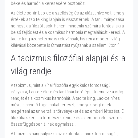
béke és harmónia keresésére ösztönöz.
Az élete során Lao-ce a szelídség és az alázat híve volt, amely
értékek a tao te king lapjain is visszatérnek. A tanulmányozása
nemcsak a filozófusok, hanem mindenki számára fontos, aki a
belső fejlődést és a kozmikus harmónia megtalálását keresi. A
tao te king üzenetei ma is relevánsak, hiszen a modern világ
kihívásai közepette is útmutatást nyújtanak a szellemi úton.”
A taoizmus filozófiai alapjai és a
világ rendje
A taoizmus, mint a kínai filozófia egyik kulcsfontosságú
irányzata, Lao-ce élete és tanításai köré épül, kiemelve a világ
rendjét és a kozmikus harmóniát. A tao te king, Lao-ce híres
műve, alapvető fogalmakat terjeszt, amelyek segítenek
megérteni az univerzális törvényeket és az emberi létezést. E
filozófia szerint a természet rendje és az emberi élet szoros
összefüggésben állnak egymással.
A taoizmus hangsúlyozza az ezoterikus tanok fontosságát,