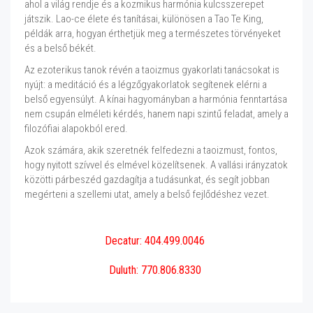
ahol a világ rendje és a kozmikus harmónia kulcsszerepet
játszik. Lao-ce élete és tanításai, különösen a Tao Te King,
példák arra, hogyan érthetjük meg a természetes törvényeket
és a belső békét.
Az ezoterikus tanok révén a taoizmus gyakorlati tanácsokat is
nyújt: a meditáció és a légzőgyakorlatok segítenek elérni a
belső egyensúlyt. A kínai hagyományban a harmónia fenntartása
nem csupán elméleti kérdés, hanem napi szintű feladat, amely a
filozófiai alapokból ered.
Azok számára, akik szeretnék felfedezni a taoizmust, fontos,
hogy nyitott szívvel és elmével közelítsenek. A vallási irányzatok
közötti párbeszéd gazdagítja a tudásunkat, és segít jobban
megérteni a szellemi utat, amely a belső fejlődéshez vezet.
Decatur: 404.499.0046
Duluth: 770.806.8330